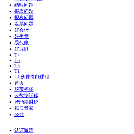
结账问题
报表问题
报税问题
发票问题
好会计
好生意
易代账
好业财
T+
T6
T3
T1
UP伙伴提能课程
首页
服宝福袋
云数据迁移
智能票财税
畅云管家
公共
认证激活