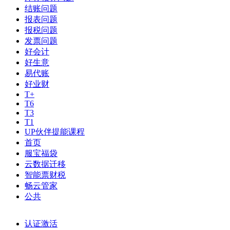
结账问题
报表问题
报税问题
发票问题
好会计
好生意
易代账
好业财
T+
T6
T3
T1
UP伙伴提能课程
首页
服宝福袋
云数据迁移
智能票财税
畅云管家
公共
认证激活