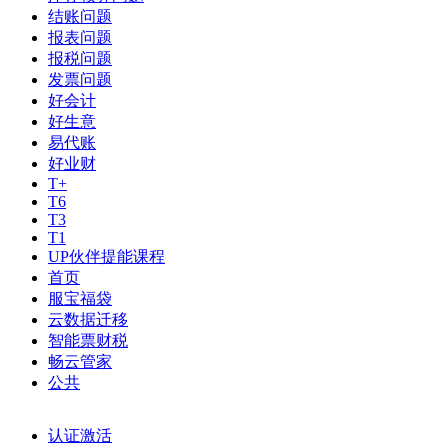
结账问题
报表问题
报税问题
发票问题
好会计
好生意
易代账
好业财
T+
T6
T3
T1
UP伙伴提能课程
首页
服宝福袋
云数据迁移
智能票财税
畅云管家
公共
认证激活