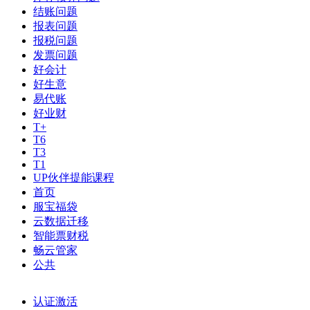
结账问题
报表问题
报税问题
发票问题
好会计
好生意
易代账
好业财
T+
T6
T3
T1
UP伙伴提能课程
首页
服宝福袋
云数据迁移
智能票财税
畅云管家
公共
认证激活