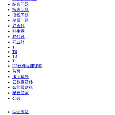
结账问题
报表问题
报税问题
发票问题
好会计
好生意
易代账
好业财
T+
T6
T3
T1
UP伙伴提能课程
首页
服宝福袋
云数据迁移
智能票财税
畅云管家
公共
认证激活