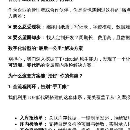
作为企业的管理者或合作伙伴，你是否也遇到过这样的"痛点"
入两难：
❌
要么忍受现状：
继续用纸质手写记录，字迹模糊、数据难
❌
要么望而却步：
找人定制开发？周期长、费用高，且数据
数字化转型的"最后一公里"解决方案
别担心，我们深入挖掘了T+cloud的原生能力，发现了一
可追溯、零代码
的专属库内质检解决方案！
为什么这套方案能"治好"你的焦虑？
1. 全流程闭环，告别"手工账"
我们利用TOP低代码搭建的这套体系，完美覆盖了从"入库报
入库报检单：
关联库存数据，一键制单发起，拒绝繁
库内检验单：
支持自定义检验项目与参数，实时录入