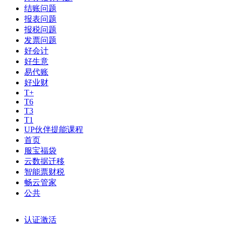
结账问题
报表问题
报税问题
发票问题
好会计
好生意
易代账
好业财
T+
T6
T3
T1
UP伙伴提能课程
首页
服宝福袋
云数据迁移
智能票财税
畅云管家
公共
认证激活