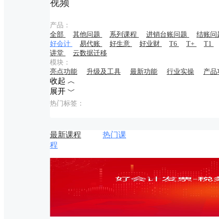
视频
产品：
全部
其他问题
系列课程
进销台账问题
结账问
好会计
易代账
好生意
好业财
T6
T+
T1
讲堂
云数据迁移
模块：
亮点功能
升级及工具
最新功能
行业实操
产品
收起 ︿
展开 ﹀
热门标签：
最新课程
热门课
程