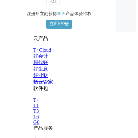
关注
注册后立刻获得
30天
产品体验特权
立即体验
云产品
T+Cloud
好会计
易代账
好生意
好业财
畅云管家
软件包
T+
T1
T3
T6
G6
产品服务