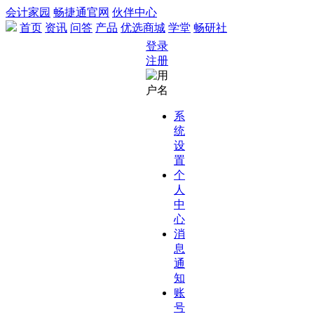
会计家园
畅捷通官网
伙伴中心
首页
资讯
问答
产品
优选商城
学堂
畅研社
登录
注册
系
统
设
置
个
人
中
心
消
息
通
知
账
号