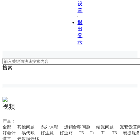
设
置
退
出
登
录
搜索
视频
产品：
全部
其他问题
系列课程
进销台账问题
结账问题
账套设置
好会计
易代账
好生意
好业财
T6
T+
T1
T3
畅捷服
讲堂
云数据迁移