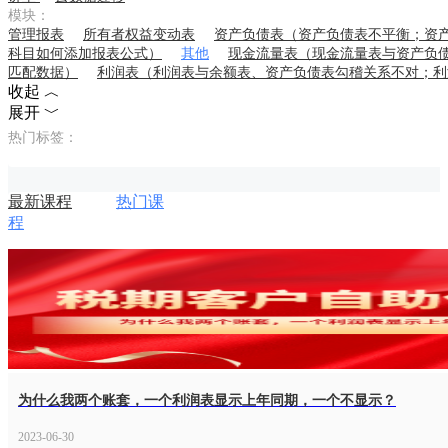
模块：
管理报表
所有者权益变动表
资产负债表（资产负债表不平衡；资
科目如何添加报表公式）
其他
现金流量表（现金流量表与资产负
匹配数据）
利润表（利润表与余额表、资产负债表勾稽关系不对；利
收起 ︿
展开 ﹀
热门标签：
最新课程
热门课
程
为什么我两个账套，一个利润表显示上年同期，一个不显示？
2023-06-30