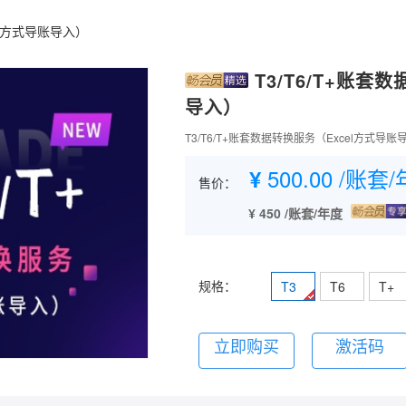
el方式导账导入）
T3/T6/T+账套
导入）
T3/T6/T+账套数据转换服务（Excel方式导账导入
500.00
/账套/
¥
售价：
¥ 450 /账套/年度
规格：
T3
T6
T+
立即购买
激活码