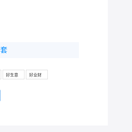
帐套
好生意
好业财