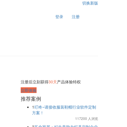
切换新版
登录
注册
注册后立刻获得
30天
产品体验特权
立即体验
推荐案例
1
叮咚~请接收服装鞋帽行业软件定制
方案！
117200 人浏览
2
五金家居：好生意助力灯具定制企业