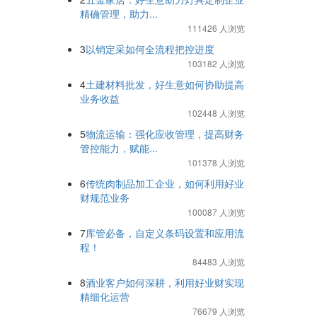
精确管理，助力...
111426 人浏览
3
以销定采如何全流程把控进度
103182 人浏览
4
土建材料批发，好生意如何协助提高
业务收益
102448 人浏览
5
物流运输：强化应收管理，提高财务
管控能力，赋能...
101378 人浏览
6
传统肉制品加工企业，如何利用好业
财规范业务
100087 人浏览
7
库管必备，自定义条码设置和应用流
程！
84483 人浏览
8
酒业客户如何深耕，利用好业财实现
精细化运营
76679 人浏览