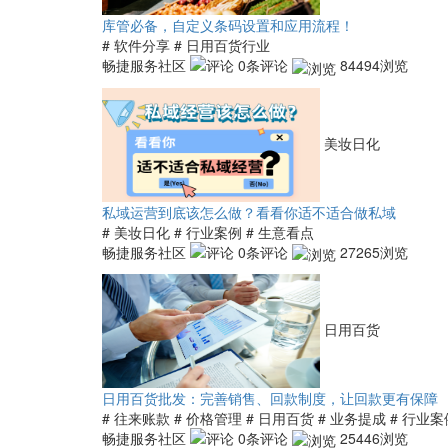
库管必备，自定义条码设置和应用流程！
# 软件分享
# 日用百货行业
畅捷服务社区
0条评论
84494浏览
美妆日化
私域运营到底该怎么做？看看你适不适合做私域
# 美妆日化
# 行业案例
# 生意看点
畅捷服务社区
0条评论
27265浏览
日用百货
日用百货批发：完善销售、回款制度，让回款更有保障
# 往来账款
# 价格管理
# 日用百货
# 业务提成
# 行业案
畅捷服务社区
0条评论
25446浏览