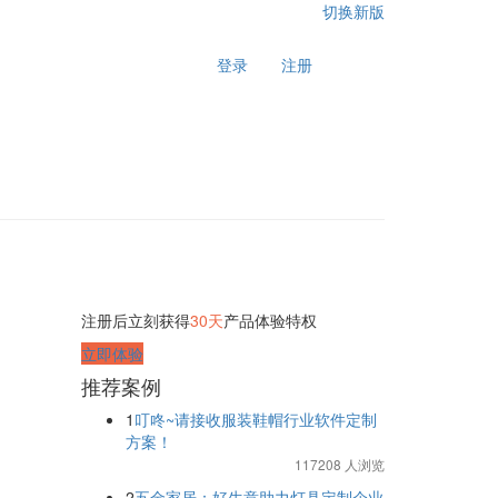
切换新版
登录
注册
注册后立刻获得
30天
产品体验特权
立即体验
推荐案例
1
叮咚~请接收服装鞋帽行业软件定制
方案！
117208 人浏览
2
五金家居：好生意助力灯具定制企业