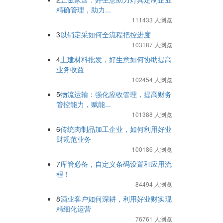
精确管理，助力...
111433 人浏览
3
以销定采如何全流程把控进度
103187 人浏览
4
土建材料批发，好生意如何协助提高
业务收益
102454 人浏览
5
物流运输：强化应收管理，提高财务
管控能力，赋能...
101388 人浏览
6
传统肉制品加工企业，如何利用好业
财规范业务
100186 人浏览
7
库管必备，自定义条码设置和应用流
程！
84494 人浏览
8
酒业客户如何深耕，利用好业财实现
精细化运营
76761 人浏览