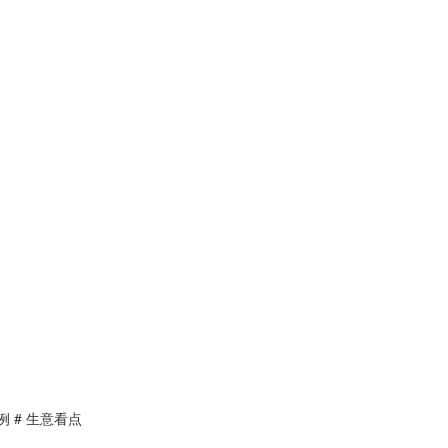
例
# 生意看点