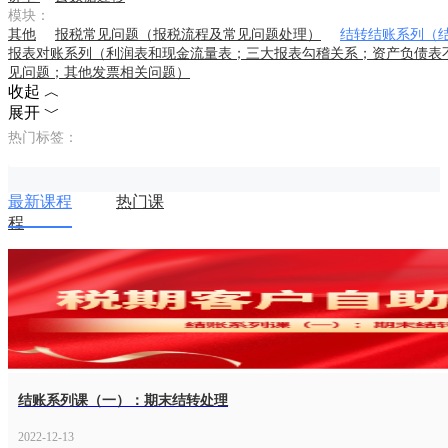
模块：
其他
报税常见问题（报税流程及常见问题处理）
结转结账系列（
报表对账系列（利润表和现金流量表；三大报表勾稽关系；资产负债表
见问题；其他发票相关问题）
收起 ︿
展开 ﹀
热门标签：
最新课程
热门课
程
结账系列课（一）：期末结转处理
2022-12-13