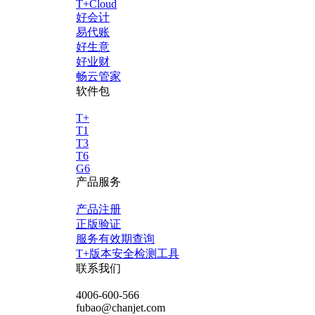
T+Cloud
好会计
易代账
好生意
好业财
畅云管家
软件包
T+
T1
T3
T6
G6
产品服务
产品注册
正版验证
服务有效期查询
T+版本安全检测工具
联系我们
4006-600-566
fubao@chanjet.com