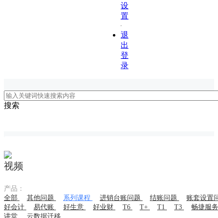
设
置
退
出
登
录
搜索
视频
产品：
全部
其他问题
系列课程
进销台账问题
结账问题
账套设置
好会计
易代账
好生意
好业财
T6
T+
T1
T3
畅捷服
讲堂
云数据迁移