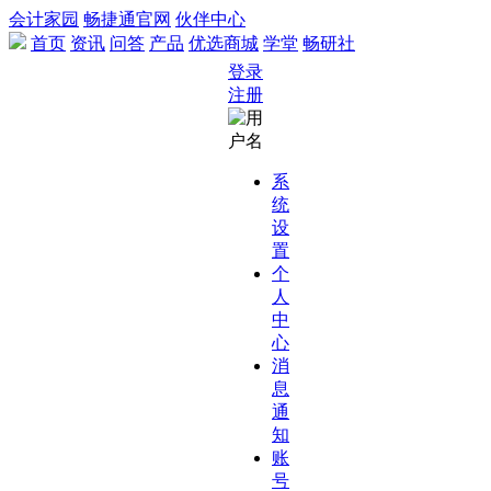
会计家园
畅捷通官网
伙伴中心
首页
资讯
问答
产品
优选商城
学堂
畅研社
登录
注册
系
统
设
置
个
人
中
心
消
息
通
知
账
号