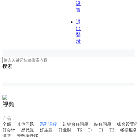
设
置
退
出
登
录
搜索
视频
产品：
全部
其他问题
系列课程
进销台账问题
结账问题
账套设置
好会计
易代账
好生意
好业财
T6
T+
T1
T3
畅捷服
讲堂
云数据迁移