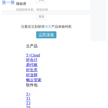
换一换
魏杨甫
高级财税专家、财税讲师
关注
注册后立刻获得
30天
产品体验特权
立即体验
云产品
T+Cloud
好会计
易代账
好生意
好业财
畅云管家
软件包
T+
T1
T3
T6