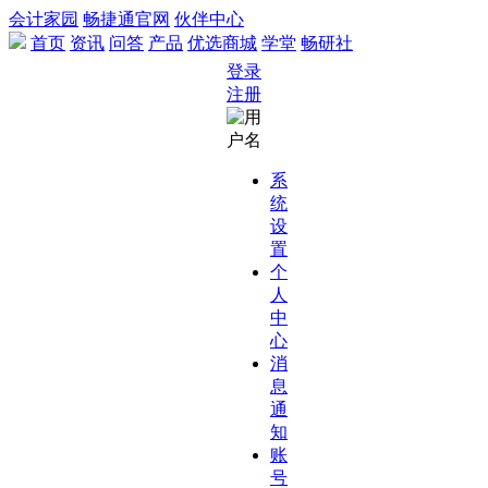
会计家园
畅捷通官网
伙伴中心
首页
资讯
问答
产品
优选商城
学堂
畅研社
登录
注册
系
统
设
置
个
人
中
心
消
息
通
知
账
号