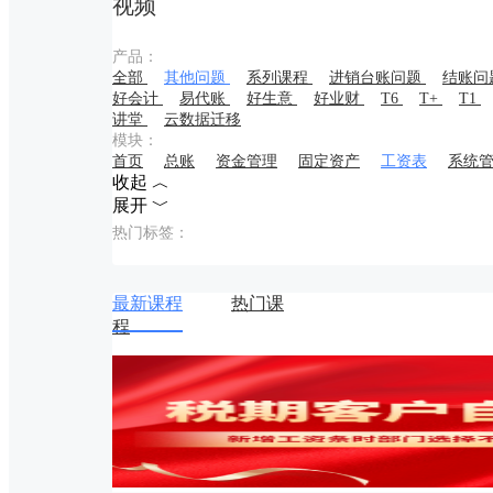
视频
产品：
全部
其他问题
系列课程
进销台账问题
结账问
好会计
易代账
好生意
好业财
T6
T+
T1
讲堂
云数据迁移
模块：
首页
总账
资金管理
固定资产
工资表
系统
收起 ︿
展开 ﹀
热门标签：
最新课程
热门课
程