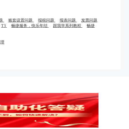
题
账套设置问题
报税问题
报表问题
发票问题
T3
畅捷服务，快乐年结
跟我学系列教程
畅捷
管理