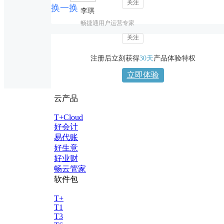
关注
换一换
李琪
畅捷通用户运营专家
关注
注册后立刻获得
30天
产品体验特权
立即体验
云产品
T+Cloud
好会计
易代账
好生意
好业财
畅云管家
软件包
T+
T1
T3