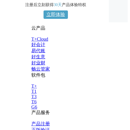
注册后立刻获得
30天
产品体验特权
立即体验
云产品
T+Cloud
好会计
易代账
好生意
好业财
畅云管家
软件包
T+
T1
T3
T6
G6
产品服务
产品注册
正版验证