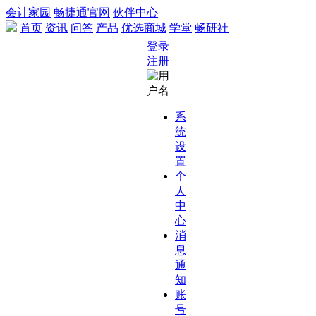
会计家园
畅捷通官网
伙伴中心
首页
资讯
问答
产品
优选商城
学堂
畅研社
登录
注册
系
统
设
置
个
人
中
心
消
息
通
知
账
号