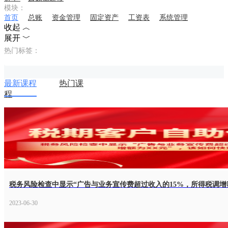
模块：
首页
总账
资金管理
固定资产
工资表
系统管理
收起 ︿
展开 ﹀
热门标签：
最新课程
热门课
程
税务风险检查中显示“广告与业务宣传费超过收入的15%，所得税调增
2023-06-30