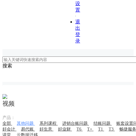
设
置
退
出
登
录
搜索
视频
产品：
全部
其他问题
系列课程
进销台账问题
结账问题
账套设置
好会计
易代账
好生意
好业财
T6
T+
T1
T3
畅捷服
讲堂
云数据迁移