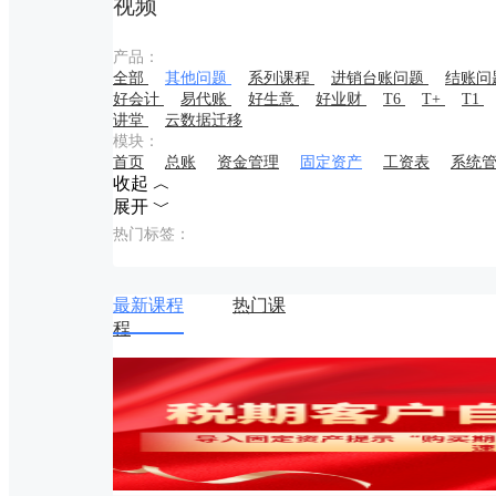
视频
产品：
全部
其他问题
系列课程
进销台账问题
结账问
好会计
易代账
好生意
好业财
T6
T+
T1
讲堂
云数据迁移
模块：
首页
总账
资金管理
固定资产
工资表
系统
收起 ︿
展开 ﹀
热门标签：
最新课程
热门课
程