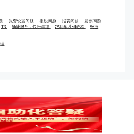
题
账套设置问题
报税问题
报表问题
发票问题
T3
畅捷服务，快乐年结
跟我学系列教程
畅捷
管理