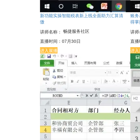
新功能实操智能税表新上线全面助力汇算清
账务
缴
得掌
畅捷服务社区
讲师名称：
讲师
直播时间：
07月30日
直播
进入展播
进入