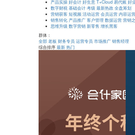
产品实操
好会计
好生意
T+Cloud
易代账
好
数字财税
基础会计
考级
最新热政
全盘筹划
营销获客
短视频
活动运营
会员运营
内容运
销售转化
产品推广
客户管理
数据运营
营销
思维升级
数字营销
新零售
增长黑客
群体：
全部
老板
财务专员
运营专员
市场推广
销售经理
综合排序
最新
热门