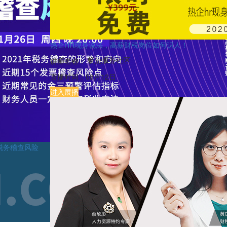
热企HR现身说法，高薪财税岗位如何识人！
畅捷服务社区
讲师名称：
直播时间：
08月12日
进入展播
税务稽查风险