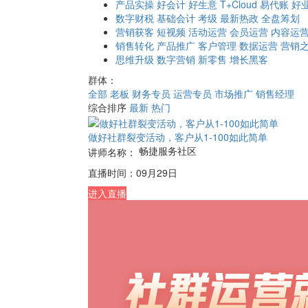
产品实操
好会计
好生意
T+Cloud
易代账
好
数字财税
基础会计
考级
最新热政
全盘筹划
营销获客
短视频
活动运营
会员运营
内容运
销售转化
产品推广
客户管理
数据运营
营销
思维升级
数字营销
新零售
增长黑客
群体：
全部
老板
财务专员
运营专员
市场推广
销售经理
综合排序
最新
热门
做好社群裂变活动，客户从1-100如此简单
畅捷服务社区
讲师名称：
直播时间：
09月29日
进入直播