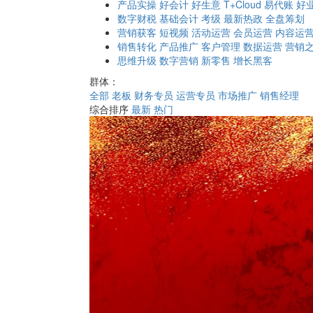
产品实操
好会计
好生意
T+Cloud
易代账
好
数字财税
基础会计
考级
最新热政
全盘筹划
营销获客
短视频
活动运营
会员运营
内容运
销售转化
产品推广
客户管理
数据运营
营销
思维升级
数字营销
新零售
增长黑客
群体：
全部
老板
财务专员
运营专员
市场推广
销售经理
综合排序
最新
热门