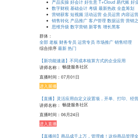
产品实操
好会计
好生意
T+Cloud
易代账
好
数字财税
基础会计
考级
最新热政
全盘筹划
营销获客
短视频
活动运营
会员运营
内容运
销售转化
产品推广
客户管理
数据运营
营销
思维升级
数字营销
新零售
增长黑客
群体：
全部
老板
财务专员
运营专员
市场推广
销售经理
综合排序
最新
热门