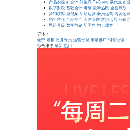
产品实操
好会计
好生意
T+Cloud
易代账
好
数字财税
基础会计
考级
最新热政
全盘筹划
营销获客
短视频
活动运营
会员运营
内容运
销售转化
产品推广
客户管理
数据运营
营销
思维升级
数字营销
新零售
增长黑客
群体：
全部
老板
财务专员
运营专员
市场推广
销售经理
综合排序
最新
热门