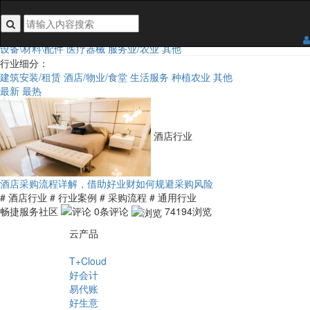
搜索关键词不能为空
行业类目：
全部
食品
日用百货
3C/手机/家电
家居五金装饰
鞋服及配饰
汽车及配件
设备\材料\配件
医疗器械
服务业/农业
其他
行业细分：
建筑安装/租赁
酒店/物业/食堂
生活服务
种植农业
其他
最新
最热
酒店行业
酒店采购流程详解，借助好业财如何规避采购风险
# 酒店行业
# 行业案例
# 采购流程
# 通用行业
畅捷服务社区
0条评论
74194浏览
云产品
T+Cloud
好会计
易代账
好生意