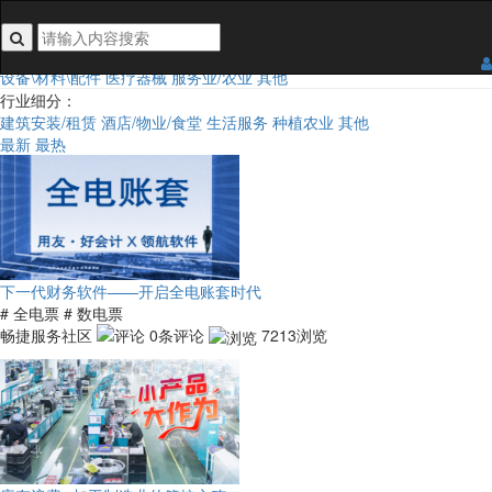
搜索关键词不能为空
行业类目：
全部
食品
日用百货
3C/手机/家电
家居五金装饰
鞋服及配饰
汽车及配件
设备\材料\配件
医疗器械
服务业/农业
其他
行业细分：
建筑安装/租赁
酒店/物业/食堂
生活服务
种植农业
其他
最新
最热
下一代财务软件——开启全电账套时代
# 全电票
# 数电票
畅捷服务社区
0条评论
7213浏览