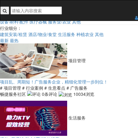
搜索关键词不能为空
行业类目：
全部
食品
日用百货
3C/手机/家电
家居五金装饰
鞋服及配饰
汽车及配件
设备\材料\配件
医疗器械
服务业/农业
其他
行业细分：
建筑安装/租赁
酒店/物业/食堂
生活服务
种植农业
其他
最新
最热
项目管理
项目乱、周期短！广告服务企业，精细化管理一步到位！
# 项目管理
# 行业案例
# 生意看点
# 广告服务
畅捷服务社区
0条评论
10034浏览
生活服务