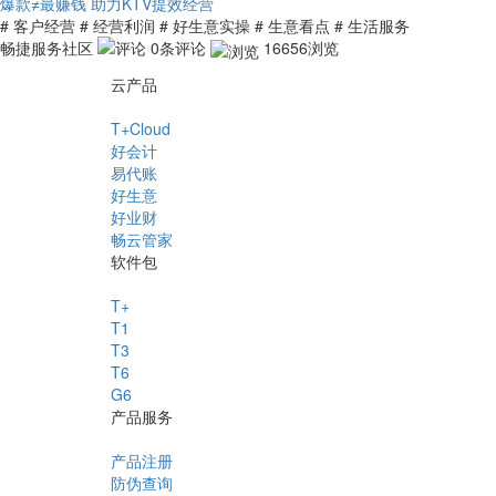
爆款≠最赚钱 助力KTV提效经营
# 客户经营
# 经营利润
# 好生意实操
# 生意看点
# 生活服务
畅捷服务社区
0条评论
16656浏览
云产品
T+Cloud
好会计
易代账
好生意
好业财
畅云管家
软件包
T+
T1
T3
T6
G6
产品服务
产品注册
防伪查询