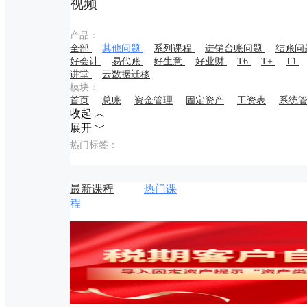
视频
产品：
全部
其他问题
系列课程
进销台账问题
结账问
好会计
易代账
好生意
好业财
T6
T+
T1
讲堂
云数据迁移
模块：
首页
总账
资金管理
固定资产
工资表
系统
收起 ︿
展开 ﹀
热门标签：
最新课程
热门课
程