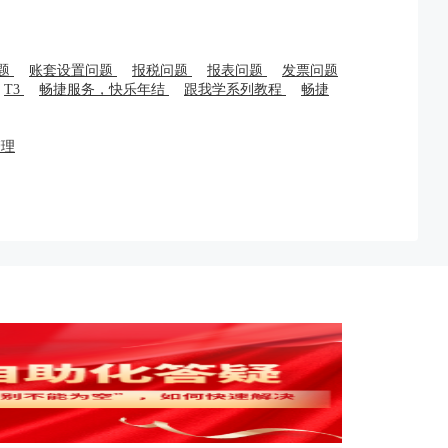
题
账套设置问题
报税问题
报表问题
发票问题
T3
畅捷服务，快乐年结
跟我学系列教程
畅捷
管理